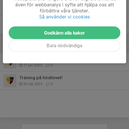
Träning 22/5 inställd
även för webbanalys i syfte att hjälpa oss att
21 maj 2025
0
förbättra våra tjänster.
Så använder vi cookies
Träningen 8/5 inställd
8 maj 2025
0
Godkänn alla kakor
Start för barmarksträning 24/4
Bara nödvändiga
8 apr 2025
0
Barnträning 18/1
17 jan 2025
0
Träning på höstlovet!
30 okt 2024
0