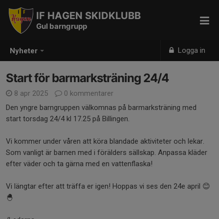
IF HAGEN SKIDKLUBB
Gul barngrupp
Logga in
Nyheter
Start för barmarksträning 24/4
8 apr 2025
0 kommentarer
Den yngre barngruppen välkomnas på barmarksträning med
start torsdag 24/4 kl 17.25 på Billingen.
Vi kommer under våren att köra blandade aktiviteter och lekar.
Som vanligt är barnen med i förälders sällskap. Anpassa kläder
efter väder och ta gärna med en vattenflaska!
Vi längtar efter att träffa er igen! Hoppas vi ses den 24e april 😊
🐣