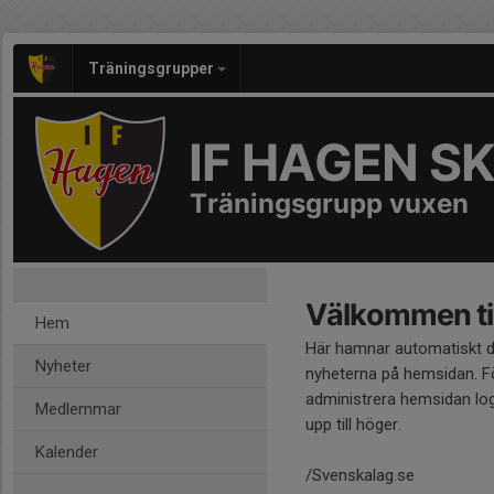
Träningsgrupper
IF HAGEN S
Träningsgrupp vuxen
Välkommen til
Hem
Här hamnar automatiskt 
Nyheter
nyheterna på hemsidan. Fö
administrera hemsidan log
Medlemmar
upp till höger.
Kalender
/Svenskalag.se