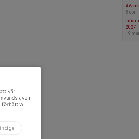
AW me
8 apr
Inform
2027
19 ma
att vår
 används även
t förbättra
ändiga