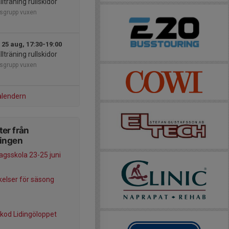
llträning rullskidor
sgrupp vuxen
 25 aug, 17:30-19:00
llträning rullskidor
sgrupp vuxen
alendern
er från
ningen
agsskola 23-25 juni
elser för säsong
kod Lidingöloppet