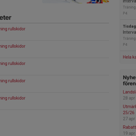
Interva
Träning
P4
eter
Tisdag
ning rullskidor
Interva
Träning
P4
ning rullskidor
Hela k
ning rullskidor
Nyhet
ning rullskidor
före
Landsl
ning rullskidor
28 apr
Utmärk
25/26
27 apr
Rabatt
19 apr