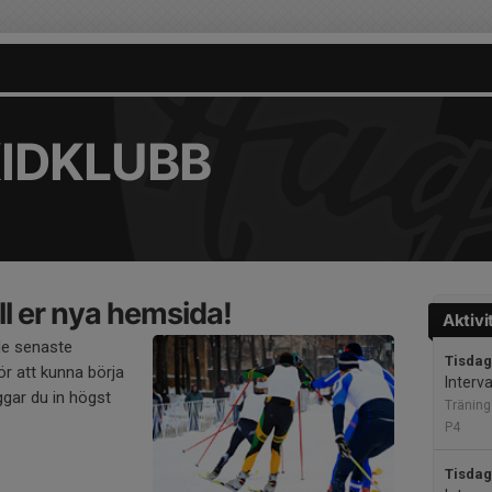
KIDKLUBB
l er nya hemsida!
Aktivi
de senaste
Tisdag
r att kunna börja
Interva
gar du in högst
Träning
P4
Tisdag