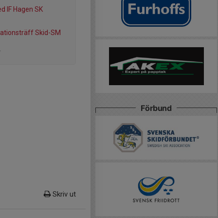
d IF Hagen SK
ationsträff Skid-SM
r
Förbund
Skriv ut