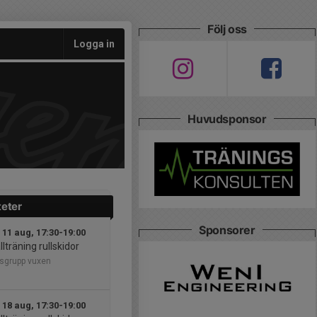
Följ oss
Logga in
Huvudsponsor
teter
Sponsorer
 11 aug, 17:30-19:00
llträning rullskidor
sgrupp vuxen
 18 aug, 17:30-19:00