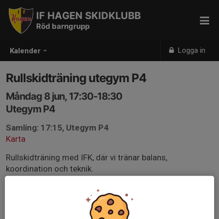
IF HAGEN SKIDKLUBB
Röd barngrupp
Logga in
Kalender
Rullskidträning utegym P4
Måndag 8 jun, 17:30-18:30
Utegym P4
Samling: 17:15, Utegym P4
Karta
Rullskidträning med IFK, där vi tränar balans,
koordination och teknik.
OBS måndag 8/6 och tisdag 16/6 genomförs på P4.
Samling utegym P4. Medtag hjälm, pjäxor, stavar.
Rullskidor finns att låna på plats.