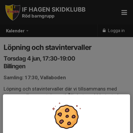
IF HAGEN SKIDKLUBB
Röd barngrupp
Logga in
Kalender
Löpning och stavintervaller
Torsdag 4 jun, 17:30-19:00
Billingen
Samling: 17:30, Vallaboden
Löpning och stavintervaller där vi tillsammans med
vuxna medlemmar tränar uthållighet, snabbhet, styrka,
rörlighet och koordination.
Medtag träningsskor och vattenflaska. Det finns stavar
att låna och Hagenkläder för uthyrning.