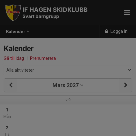
IF HAGEN SKIDKLUBB
Svart barngrupp
Logga in
Kalender
Kalender
Gå till idag
|
Prenumerera
Mars 2027
v.9
1
Mån
2
Tis