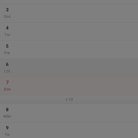
3
Ons
4
Tor
5
Fre
6
Lör
7
Sön
v.10
8
Mån
9
Tis