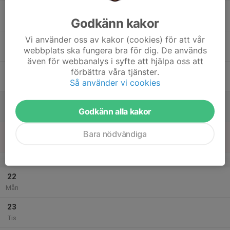
17
Godkänn kakor
Ons
Vi använder oss av kakor (cookies) för att vår
18
webbplats ska fungera bra för dig. De används
Tor
även för webbanalys i syfte att hjälpa oss att
19
förbättra våra tjänster.
Så använder vi cookies
Fre
20
Godkänn alla kakor
Lör
21
Bara nödvändiga
Sön
v.12
22
Mån
23
Tis