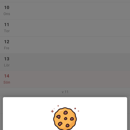
10
Ons
11
Tor
12
Fre
13
Lör
14
Sön
v.11
15
Mån
16
Tis