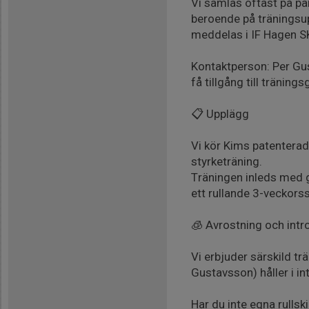
Vi samlas oftast på pa
beroende på träningsupp
meddelas i IF Hagen S
Kontaktperson: Per Gus
få tillgång till träning
📋 Upplägg
Vi kör Kims patenterad
styrketräning.
Träningen inleds med g
ett rullande 3-veckor
🧊 Avrostning och intr
Vi erbjuder särskild t
Gustavsson) håller i int
Har du inte egna rullsk