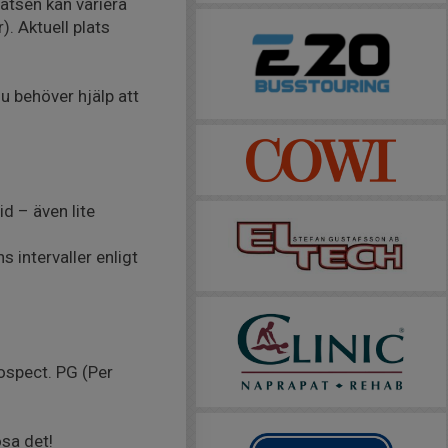
atsen kan variera
. Aktuell plats
u behöver hjälp att
d – även lite
intervaller enligt
rospect. PG (Per
ösa det!