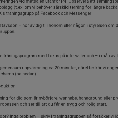
rkeringen vid matsalen utanför P4. Observera att samlingspl
lägg (t.ex. om vi behöver särskild terräng för längre backar)
K:s träningsgrupp på Facebook och Messenger.
tavsson – hör av dig till honom eller någon i styrelsen om d
sgruppen.
e träningsprogram med fokus på intervaller och – i mån av ti
emensam uppvärmning ca 20 minuter, därefter kör vi dagens 
sschema (se nedan).
oduktion
räning för dig som är nybörjare, wannabe, hanaground eller p
ropassen och ser till att du får en trygg och rolig start.
idor? Inga problem – skriv i träningsgruppen så försöker vi l