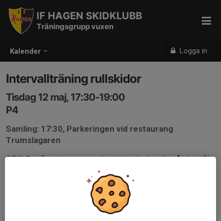
IF HAGEN SKIDKLUBB
Träningsgrupp vuxen
Logga in
Kalender
Intervallträning rullskidor
Tisdag 12 maj, 17:30-19:00
P4
Samling: 17:30, Parkeringen vid restaurang
Trumslagaren
OBS! Det finns inga garantier att en ledare är på plats för
att hålla i träningen. Var noga med att anmäla er i tid om
ni har tänkt att komma så andra vet om att ni kommer.