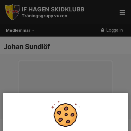
IF HAGEN SKIDKLUBB
Träningsgrupp vuxen
Logga in
Medlemmar
Johan Sundlöf
Ålder
49 år