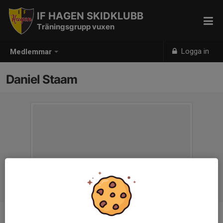
IF HAGEN SKIDKLUBB
Träningsgrupp vuxen
Logga in
Medlemmar
Daniel Staam
Ålder
46 år