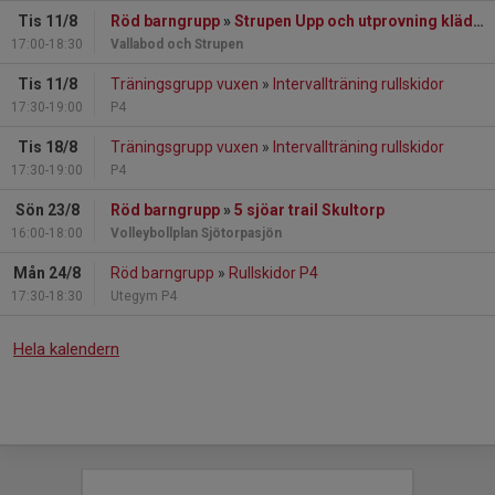
Tis 11/8
Röd barngrupp
»
Strupen Upp och utprovning kläder
17:00-18:30
Vallabod och Strupen
Tis 11/8
Träningsgrupp vuxen
»
Intervallträning rullskidor
17:30-19:00
P4
Tis 18/8
Träningsgrupp vuxen
»
Intervallträning rullskidor
17:30-19:00
P4
Sön 23/8
Röd barngrupp
»
5 sjöar trail Skultorp
16:00-18:00
Volleybollplan Sjötorpasjön
Mån 24/8
Röd barngrupp
»
Rullskidor P4
17:30-18:30
Utegym P4
Hela kalendern