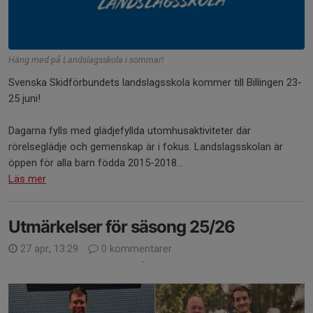
Häng med på Landslagsskola i sommar!
Svenska Skidförbundets landslagsskola kommer till Billingen 23-
25 juni!
Dagarna fylls med glädjefyllda utomhusaktiviteter där
rörelseglädje och gemenskap är i fokus. Landslagsskolan är
öppen för alla barn födda 2015-2018...
Läs mer
Utmärkelser för säsong 25/26
27 apr, 13:29
0 kommentarer