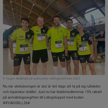
IF Hagen Skidklubb på andra plats i Billingestafetten 2023
Nu när skidsäsongen är slut är det dags att ta på sig rullskidor
och löparskor istället. Just nu har klubbmedlemmar 15% rabatt
på anmälningsavgiften till Lidingöloppet med koden
#IFHAGSKLL26#