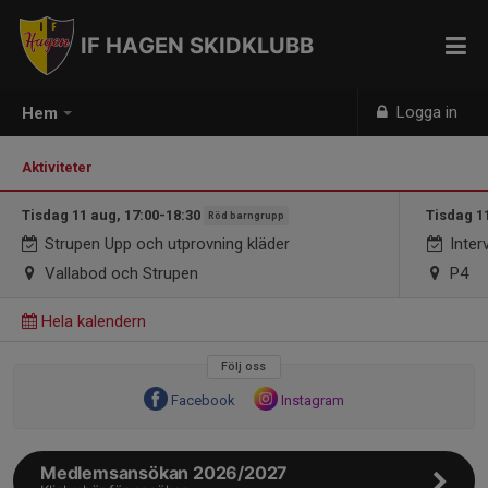
IF HAGEN SKIDKLUBB
Logga in
Hem
Aktiviteter
Tisdag 11 aug, 17:00-18:30
Tisdag 1
Röd barngrupp
Strupen Upp och utprovning kläder
Interv
Vallabod och Strupen
P4
Hela kalendern
Följ oss
Facebook
Instagram
Medlemsansökan 2026/2027