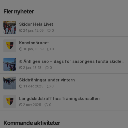
Fler nyheter
Skidor Hela Livet
24 jan, 12:09
0
Konstsnöracet
10 jan, 13:59
0
❄️ Äntligen snö – dags för säsongens första skidleka!
2 jan, 13:53
0
Skidträningar under vintern
11 dec 2025
0
Längdskidsträff hos Träningskonsulten
2 nov 2025
0
Kommande aktiviteter