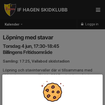
IF HAGEN SKIDKLUBB
Logga in
Kalender
Löpning med stavar
Torsdag 4 jun, 17:30-18:45
Billingens Fritidsområde
Samling: 17:25, Vallabod skidstadion
Löpning och stavintervaller där vi tillsammans med
äldsta barngruppen (födda 2017 och tidigare) tränar
uthållighet, snabbhet, styrka, rörlighet och koordination.
Medtag gärna egna stavar.