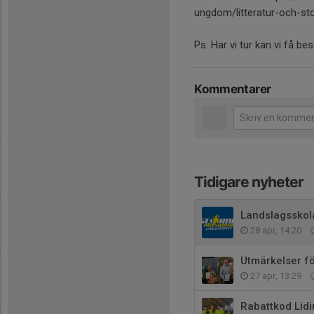
ungdom/litteratur-och-st
Ps. Har vi tur kan vi få b
Kommentarer
Tidigare nyheter
Landslagsskola
28 apr, 14:20
Utmärkelser f
27 apr, 13:29
Rabattkod Lid