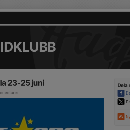
KIDKLUBB
a 23-25 juni
Dela 
mentarer
De
De
Ny