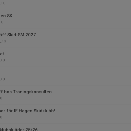
0
gen SK
0
räff Skid-SM 2027
3
et
0
0
ff hos Träningskonsulten
0
or för IF Hagen Skidklubb!
0
 klubbkläder 25/26