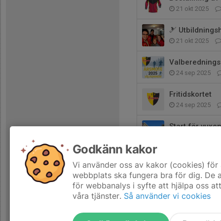
21 okt 2025
🎿 Utbildnings
21 okt 2025
Valberednings 
24 sep 2025
Fritidskortet
24 sep 2025
Start för vuxe
25 apr 2025
Godkänn kakor
Välkommen på 
Vi använder oss av kakor (cookies) för 
28 mar 2025
webbplats ska fungera bra för dig. De
för webbanalys i syfte att hjälpa oss at
våra tjänster.
Så använder vi cookies