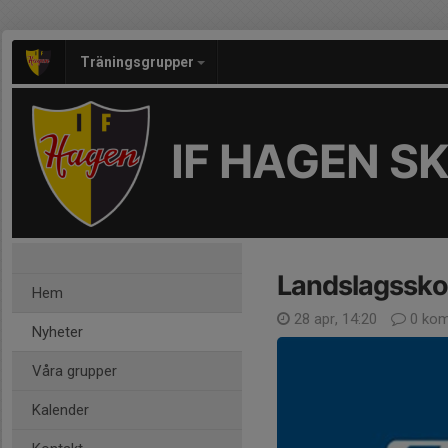
Träningsgrupper
IF HAGEN S
Landslagsskol
Hem
28 apr, 14:20
0 kom
Nyheter
Våra grupper
Kalender