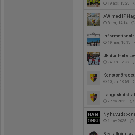
19 apr, 13:23
AW med IF Ha
8 apr, 14:14
Informationst
19 mar, 16:33
Skidor Hela Liv
24 jan, 12:09
Konstsnöracet
10 jan, 13:59
Längdskidsträ
2 nov 2025
Ny huvudspons
1 nov 2025
Beställning av