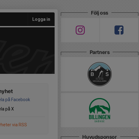
Följ oss
Logga in
Partners
nyhet
la på Facebook
la på X
heter via RSS
Huvudsponsor