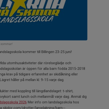
i sommar!
ndslagsskola kommer till Billingen 23-25 juni!
llda utomhusaktiviteter där rörelseglädje och
ndslagsskolan är öppen för alla barn födda 2015-2018
 inga krav på tidigare erfarenhet av skidåkning eller
Lägret håller på mellan kl. 9-15 varje dag.
dukter med koppling till längdlandslaget: t-shirt,
svykort samt lunch och mellanmål varje dag. Anmäl dig
dslagsskola 2026
Mer info om landslagsskola hos
w.skidor.com/idrotter/langdakning/barn--