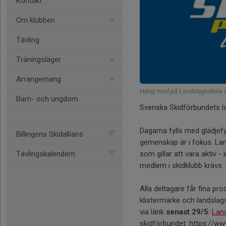
Kontakt
Om klubben
Tävling
Träningsläger
Arrangemang
Häng med på Landslagsskola 
Barn- och ungdom
Svenska Skidförbundets la
Dagarna fylls med glädjefy
Billingens Skidallians
gemenskap är i fokus. La
som gillar att vara aktiv -
Tävlingskalendern
medlem i skidklubb krävs. 
Alla deltagare får fina pro
klistermärke och landslag
via länk
senast 29/5
:
Lan
skidförbundet: https://ww