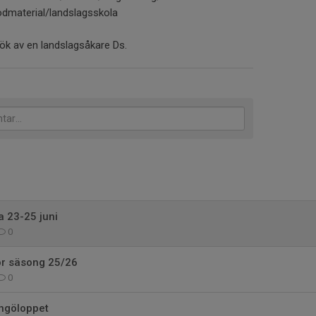
odmaterial/landslagsskola
esök av en landslagsåkare Ds.
 23-25 juni
0
ör säsong 25/26
0
ingöloppet