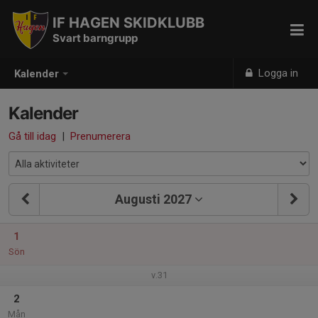
IF HAGEN SKIDKLUBB
Svart barngrupp
Logga in
Kalender
Kalender
Gå till idag
|
Prenumerera
Augusti 2027
1
Sön
v.31
2
Mån