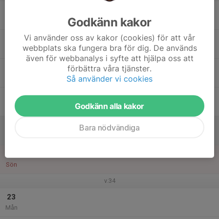
17
Godkänn kakor
Tis
Vi använder oss av kakor (cookies) för att vår
18
webbplats ska fungera bra för dig. De används
Ons
även för webbanalys i syfte att hjälpa oss att
19
förbättra våra tjänster.
Så använder vi cookies
Tor
20
Godkänn alla kakor
Fre
21
Bara nödvändiga
Lör
22
Sön
v.34
23
Mån