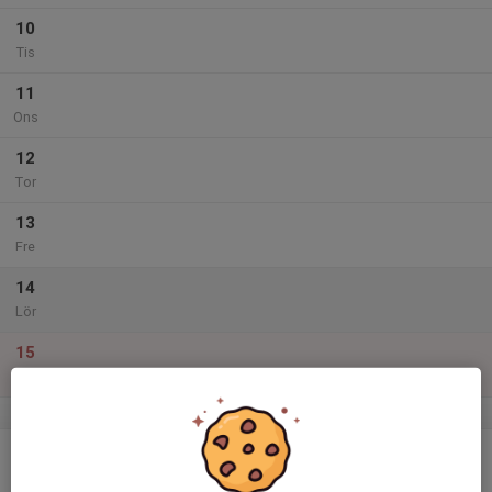
10
Tis
11
Ons
12
Tor
13
Fre
14
Lör
15
Sön
v.33
16
Mån