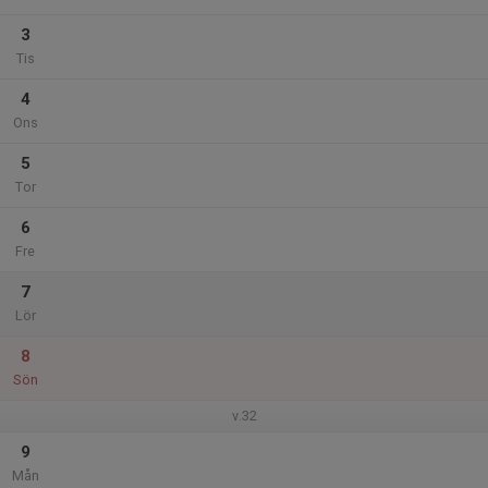
3
Tis
4
Ons
5
Tor
6
Fre
7
Lör
8
Sön
v.32
9
Mån