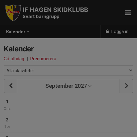
IF HAGEN SKIDKLUBB
Svart barngrupp
Logga in
Kalender
Kalender
Gå till idag
|
Prenumerera
September 2027
1
Ons
2
Tor