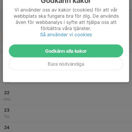
Godkänn kakor
Fre
Vi använder oss av kakor (cookies) för att vår
18
webbplats ska fungera bra för dig. De används
Lör
även för webbanalys i syfte att hjälpa oss att
förbättra våra tjänster.
19
Så använder vi cookies
Sön
v.38
Godkänn alla kakor
20
Bara nödvändiga
Mån
21
Tis
22
Ons
23
Tor
24