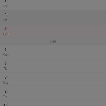
3
Fre
4
Lör
5
Sön
v.36
6
Mån
7
Tis
8
Ons
9
Tor
10