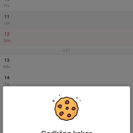
Fre
11
Lör
12
Sön
v.37
13
Mån
14
Tis
15
Ons
16
Tor
17